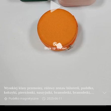
Wysokiej klasy przenośny, różowy zestaw biżuterii, pudełko,
kolczyki, pierścionki, naszyjniki, bransoletki, bransoletki,
biżuteria
Pudełko magnetyczne
2025-06-11