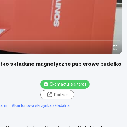
łko składane magnetyczne papierowe pudełko
Skontaktuj się teraz
Podział
tami
#
Kartonowa skrzynka składalna