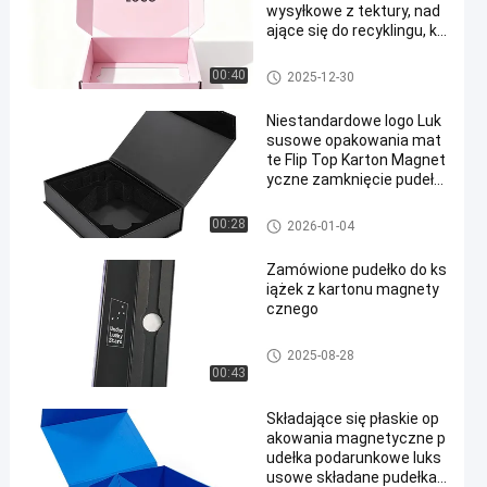
wysyłkowe z tektury, nad
ające się do recyklingu, ko
smetyczne pudełka papie
rowe do pakowania makij
Sztywny składany pudełko
00:40
2025-12-30
ażu
Niestandardowe logo Luk
susowe opakowania mat
te Flip Top Karton Magnet
yczne zamknięcie pudełk
o papierowe
Pudełko magnetyczne
00:28
2026-01-04
Zamówione pudełko do ks
iążek z kartonu magnety
cznego
Pudełko magnetyczne
2025-08-28
00:43
Składające się płaskie op
akowania magnetyczne p
udełka podarunkowe luks
usowe składane pudełka