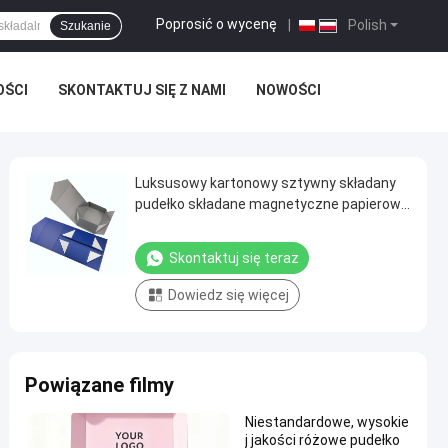
Poprosić o wycenę
|
Polish
Szukanie
OŚCI
SKONTAKTUJ SIĘ Z NAMI
NOWOŚCI
Luksusowy kartonowy sztywny składany
pudełko składane magnetyczne papierowe
pudełko do opakowań prezentów
Skontaktuj się teraz
Dowiedz się więcej
Powiązane filmy
Niestandardowe, wysokie
j jakości różowe pudełko