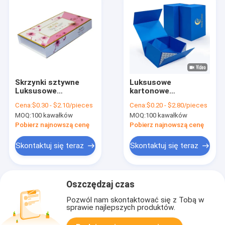
Skrzynki sztywne
Luksusowe
Luksusowe
kartonowe
urządzenia do
opakowania
Cena:
$0.30 - $2.10/pieces
Cena:
$0.20 - $2.80/pieces
pielęgnacji twarzy
magnetyczne
MOQ:
100 kawałków
MOQ:
100 kawałków
Masażery, krem
pudełko A3 A4 A5
przeciwsłoneczny,
Pobierz najnowszą cenę
Pobierz najnowszą cenę
krem
przeciwsłoneczny,
Skontaktuj się teraz
Skontaktuj się teraz
kosmetyki, karton
papierowy,
opakowania
magnetyczne
Oszczędzaj czas
Pozwól nam skontaktować się z Tobą w
sprawie najlepszych produktów.