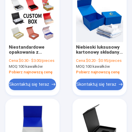
Niestandardowe
Niebieski luksusowy
opakowania z
kartonowy składany
sztywnego kartonu
pudełko
Cena:
$0.30 - $3.00/pieces
Cena:
$0.20 - $0.95/pieces
Luksusowy
magnetyczne
MOQ:
100 kawałków
MOQ:
100 kawałków
magnetyczny
opakowanie pudełko
pudełko
do odzieży
Pobierz najnowszą cenę
Pobierz najnowszą cenę
podarunkowe Twoje
własne logo z
Skontaktuj się teraz
Skontaktuj się teraz
zamknięciem
magnetycznym
Do domu
Produkty
O nas