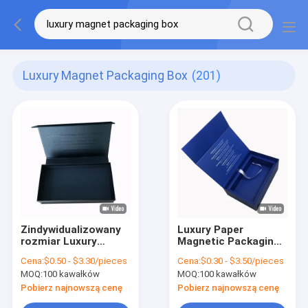
Luxury Magnet Packaging Box
(201)
Zindywidualizowany
Luxury Paper
rozmiar Luxury
Magnetic Packaging
Magnet Packaging
Box Custom Rigid
Cena:
$0.50 - $3.30/pieces
Cena:
$0.30 - $3.50/pieces
Box Recykling
Magnetic Cardboard
MOQ:
100 kawałków
MOQ:
100 kawałków
magnetyczny
Gift Boxes
kartonowy pudełka
Pobierz najnowszą cenę
Pobierz najnowszą cenę
podarunkowe