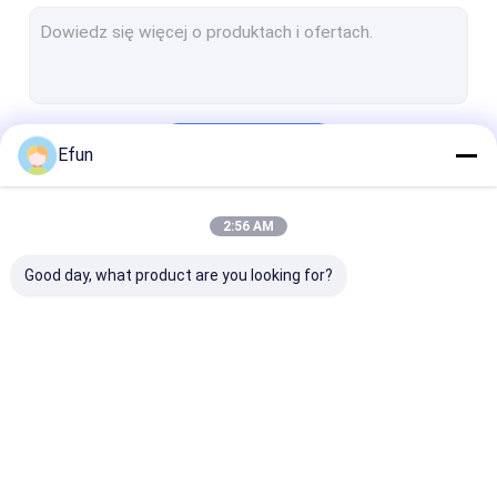
Sztywny składany pudełko
Pudełka do pakowania biżuterii
Papierowa skrzynka pocztowa
Kontyntynuj
Efun
Pudełka do pakowania kosmetyków
papierowe torby na zakupy
2:56 AM
Nasze Kategorie
Pudełko do opakowań
Good day, what product are you looking for?
Pudełka do
Pudełko
Pudełko z
pakowania
magnetyczne
szufladami
prezentów