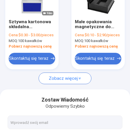
Wycieczka po fabryce
Kontrola jakości
Sztywna kartonowa
Małe opakowania
składalna
magnetyczne do
Skontaktuj się z nami
magnetyczna
opakowań
Cena:
$0.30 - $3.00/pieces
Cena:
$0.10 - $2.90/pieces
skrzynka
kosmetycznych i
MOQ:
100 kawałków
MOQ:
100 kawałków
opakowaniowa,
perfum
Nowości
przyjazna dla
Pobierz najnowszą cenę
Pobierz najnowszą cenę
środowiska, karton
papierowy
Sprawy
Skontaktuj się teraz
Skontaktuj się teraz
podlegający
recyklingowi
Zobacz więcej
Pudełka do pakowania prezentów
Pudełko magnetyczne
Zostaw Wiadomość
Odpowiemy Szybko
Pudełko z szufladami
pokrywa i podstawa