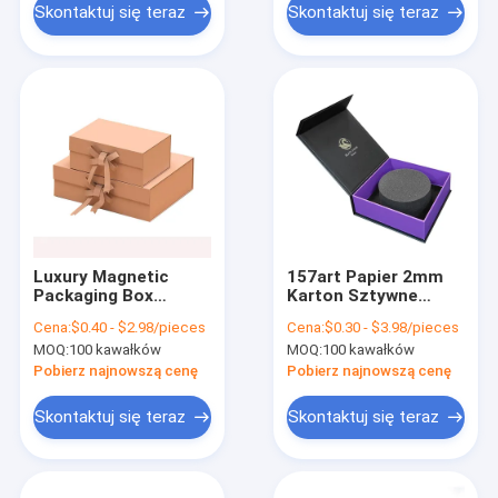
Skontaktuj się teraz
Skontaktuj się teraz
Luxury Magnetic
157art Papier 2mm
Packaging Box
Karton Sztywne
Książka w kształcie
pudełka do krawatów
Cena:
$0.40 - $2.98/pieces
Cena:
$0.30 - $3.98/pieces
papieru Clamshell
MOQ:
100 kawałków
MOQ:
100 kawałków
Gift Box Custom
Print
Pobierz najnowszą cenę
Pobierz najnowszą cenę
Skontaktuj się teraz
Skontaktuj się teraz