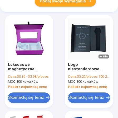
Podaj swoje wymagania
Luksusowe
Logo
magnetyczne
niestandardowe
pudełko prezentów
Luxury Black
Cena:
$0.30 - $3.98/pieces
Cena:
$3.20/pieces 100-2999 pieces
do ładowarki Power
Cardboard Smart
MOQ:
100 kawałków
MOQ:
100 kawałków
Bank
Watch Magnetic Gift
Packaging Box
Pobierz najnowszą cenę
Pobierz najnowszą cenę
Jednorazowy
zegarek z pianą
Skontaktuj się teraz
Skontaktuj się teraz