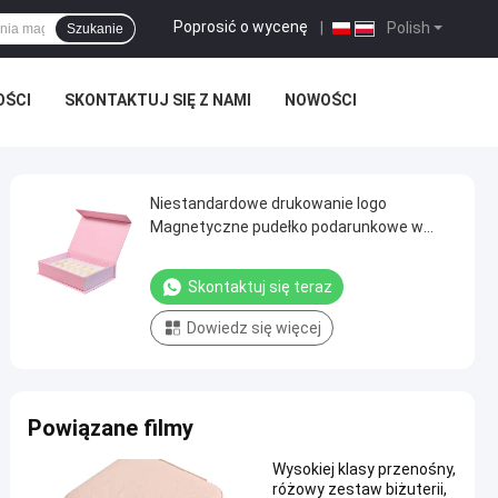
Poprosić o wycenę
|
Polish
Szukanie
OŚCI
SKONTAKTUJ SIĘ Z NAMI
NOWOŚCI
Niestandardowe drukowanie logo
Magnetyczne pudełko podarunkowe w
kształcie książki do perfum i kosmetyków
Skontaktuj się teraz
Dowiedz się więcej
Powiązane filmy
Wysokiej klasy przenośny,
różowy zestaw biżuterii,