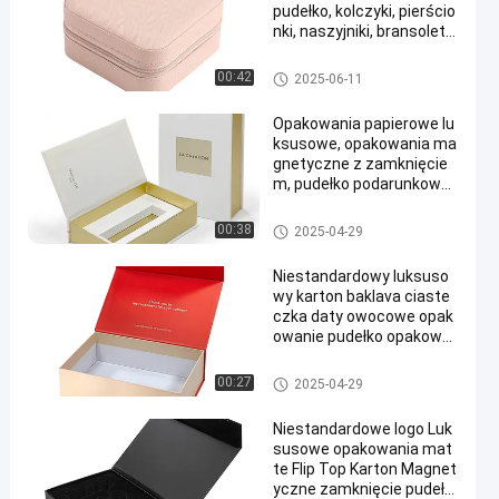
pudełko, kolczyki, pierścio
nki, naszyjniki, bransoletk
i, bransoletki, biżuteria
Pudełko magnetyczne
00:42
2025-06-11
Opakowania papierowe lu
ksusowe, opakowania ma
gnetyczne z zamknięcie
m, pudełko podarunkowe,
opakowania papierowe z l
ogo, opakowania kosmet
Pudełko magnetyczne
00:38
2025-04-29
yczne
Niestandardowy luksuso
wy karton baklava ciaste
czka daty owocowe opak
owanie pudełko opakowa
nie opakowanie magnety
czne pudełko prezentów
Pudełko magnetyczne
00:27
2025-04-29
dekoracji
Niestandardowe logo Luk
susowe opakowania mat
te Flip Top Karton Magnet
yczne zamknięcie pudełk