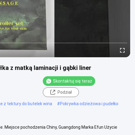
a z matką laminacji i gąbki liner
Skontaktuj się teraz
Podział
 z tektury do butelek wina
#
Pokrywka odzieżowa i pudełko
pie. Miejsce pochodzenia Chiny, Guangdong Marka Efun Użycie
pieru Papier ....
Zobacz więcej