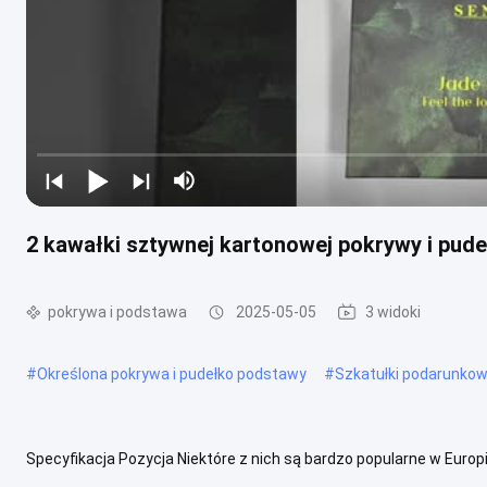
2 kawałki sztywnej kartonowej pokrywy i pudełk
pokrywa i podstawa
2025-05-05
3 widoki
#
Określona pokrywa i pudełko podstawy
#
Szkatułki podarunkowe
Specyfikacja Pozycja Niektóre z nich są bardzo popularne w Euro
przemysłowe Podarunek & Rzemiosło, Pakiet podarunkowy Rodzaj pa