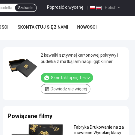
Poprosić o wycenę
|
Polish
Szukanie
OŚCI
SKONTAKTUJ SIĘ Z NAMI
NOWOŚCI
2 kawałki sztywnej kartonowej pokrywy i
pudełka z matką laminacji i gąbki liner
Skontaktuj się teraz
Dowiedz się więcej
Powiązane filmy
Fabryka Drukowanie na za
mówienie Wysokiej klasy