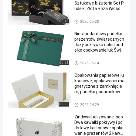
Sztukowe biżuteria Set P
udełki Złota Róża Włosów
ka Łapy Głowa Pudełka op
akowania
pokrywa i podstawa
00:43
2025-05-28
Niestandardowy pudełko
prezentów świątecznych
duży pokrywka dolne pud
ełko opakowanie łuk Świą
teczny wstążka luksuso
we wyjątkowe święta imp
pokrywa i podstawa
00:31
2025-05-14
rezy pudełko prezentów
Opakowania papierowe lu
ksusowe, opakowania ma
gnetyczne z zamknięcie
m, pudełko podarunkowe,
opakowania papierowe z l
ogo, opakowania kosmet
Pudełko magnetyczne
00:38
2025-04-29
yczne
Zindywidualizowane logo
Dwa kawałki pokrywy i po
dstawy kartonowe opako
wanie prezentów 2 kawał