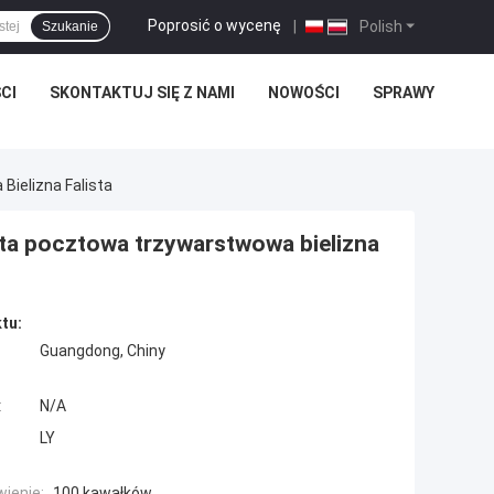
Poprosić o wycenę
|
Polish
Szukanie
CI
SKONTAKTUJ SIĘ Z NAMI
NOWOŚCI
SPRAWY
ielizna Falista
a pocztowa trzywarstwowa bielizna
tu:
Guangdong, Chiny
:
N/A
LY
ienie:
100 kawałków