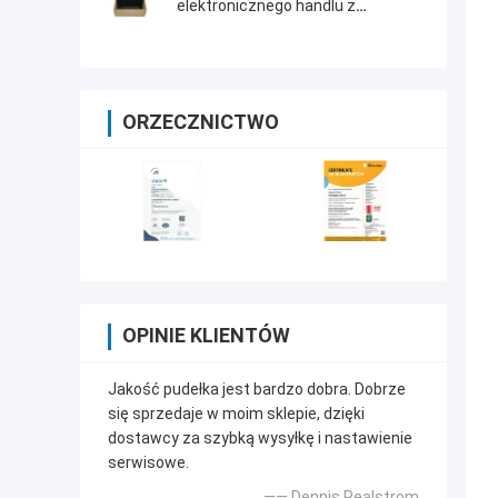
elektronicznego handlu z
materiałem na flet i akcesoriami
do wstążek
ORZECZNICTWO
OPINIE KLIENTÓW
Jakość pudełka jest bardzo dobra. Dobrze
się sprzedaje w moim sklepie, dzięki
dostawcy za szybką wysyłkę i nastawienie
serwisowe.
—— Dennis Pealstrom