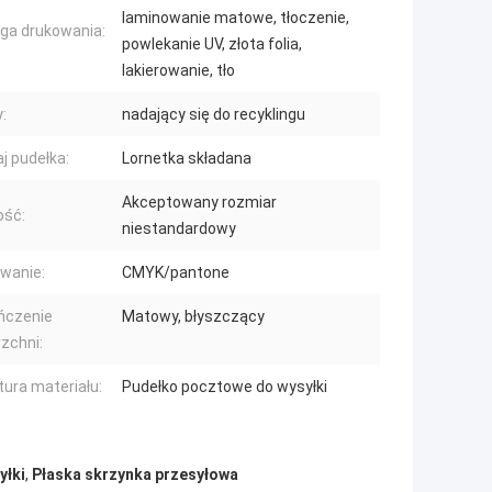
laminowanie matowe, tłoczenie,
ga drukowania:
powlekanie UV, złota folia,
lakierowanie, tło
:
nadający się do recyklingu
j pudełka:
Lornetka składana
Akceptowany rozmiar
ość:
niestandardowy
wanie:
CMYK/pantone
ńczenie
Matowy, błyszczący
zchni:
tura materiału:
Pudełko pocztowe do wysyłki
yłki
,
Płaska skrzynka przesyłowa