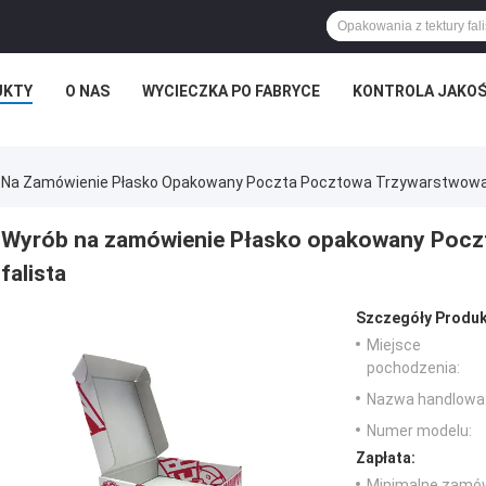
UKTY
O NAS
WYCIECZKA PO FABRYCE
KONTROLA JAKOŚ
 Na Zamówienie Płasko Opakowany Poczta Pocztowa Trzywarstwowa B
Wyrób na zamówienie Płasko opakowany Poczt
falista
Szczegóły Produk
Miejsce
pochodzenia:
Nazwa handlowa
Numer modelu:
Zapłata:
Minimalne zamów