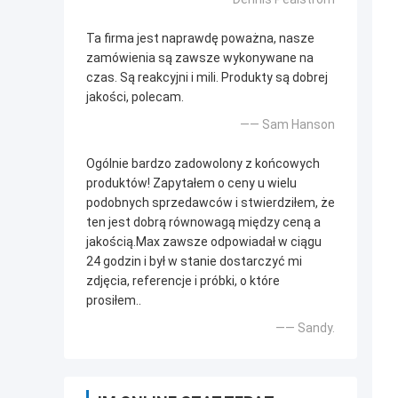
Ta firma jest naprawdę poważna, nasze
zamówienia są zawsze wykonywane na
czas. Są reakcyjni i mili. Produkty są dobrej
jakości, polecam.
—— Sam Hanson
Ogólnie bardzo zadowolony z końcowych
produktów! Zapytałem o ceny u wielu
podobnych sprzedawców i stwierdziłem, że
ten jest dobrą równowagą między ceną a
jakością.Max zawsze odpowiadał w ciągu
24 godzin i był w stanie dostarczyć mi
zdjęcia, referencje i próbki, o które
prosiłem..
—— Sandy.