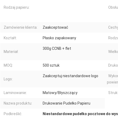
Rodzaj papieru:
Obsłu
Zamówienie klienta:
Zaakceptować
Cechy
Kształt:
Płasko zapakowany
Rodza
300g CCNB + flet
Materiał:
Wielk
MOQ:
500 sztuk
Druko
Zaakceptuj niestandardowe logo
Wyko
Logo:
powier
Laminowanie:
Matowy/Błyszczący
Struk
Nazwa produktu:
Drukowanie Pudełko Papieru
Podkreślić:
Niestandardowe pudełko pocztowe do wys