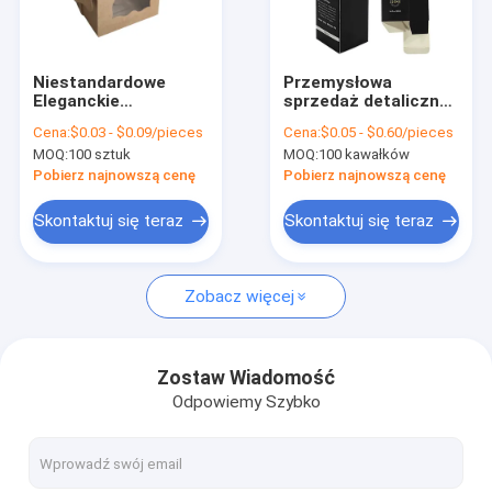
Wycieczka po fabryce
Kontrola jakości
Niestandardowe
Przemysłowa
Eleganckie
sprzedaż detaliczna
Skontaktuj się z nami
Luksusowe Pudełko
Pudełka z
Cena:
$0.03 - $0.09/pieces
Cena:
$0.05 - $0.60/pieces
Prezentowe na
automatycznym
MOQ:
100 sztuk
MOQ:
100 kawałków
Świece, Drukowane
zamknięciem do
Nowości
Pudełko
opakowań dla małych
Pobierz najnowszą cenę
Pobierz najnowszą cenę
Opakowaniowe na
butelek papierowych
Świece dla Wysokiej
Sprawy
Skontaktuj się teraz
Skontaktuj się teraz
Klasy Świec
Zobacz więcej
Pudełka do pakowania prezentów
Pudełko magnetyczne
Zostaw Wiadomość
Odpowiemy Szybko
Pudełko z szufladami
pokrywa i podstawa