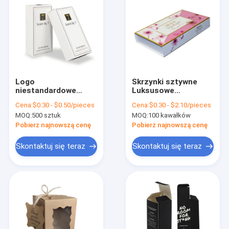
Logo
Skrzynki sztywne
niestandardowe
Luksusowe
Drukowane Sztuki
urządzenia do
Cena:
$0.30 - $0.50/pieces
Cena:
$0.30 - $2.10/pieces
Kosmetycznej Kartka
pielęgnacji twarzy
MOQ:
500 sztuk
MOQ:
100 kawałków
Papierowa Tuck End
Masażery, krem
Składane Kartony
przeciwsłoneczny,
Pobierz najnowszą cenę
Pobierz najnowszą cenę
Folder Karton
krem
przeciwsłoneczny,
Skontaktuj się teraz
Skontaktuj się teraz
kosmetyki, karton
papierowy,
opakowania
Do domu
magnetyczne
Produkty
O nas