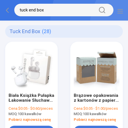
Tuck End Box
(28)
Biała Książka Pułapka
Brązowe opakowania
Łakowanie Słuchawki
z kartonów z papieru
Słuchawki Pułapka
kraft z przejrzystymi
Cena:
$0.05 - $0.60/pieces
Cena:
$0.05 - $1.00/pieces
Słuchawki
oknami z PVC
MOQ:
100 kawałków
MOQ:
100 kawałków
Opakowanie
Pobierz najnowszą cenę
Pobierz najnowszą cenę