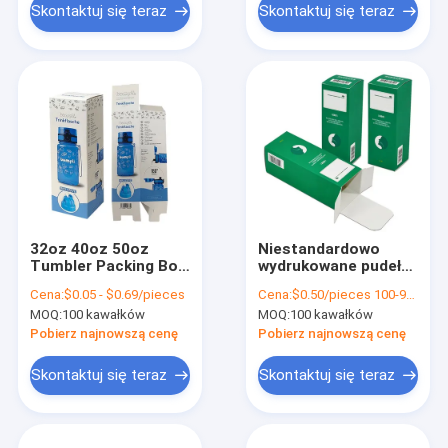
Skontaktuj się teraz
Skontaktuj się teraz
32oz 40oz 50oz
Niestandardowo
Tumbler Packing Box
wydrukowane pudełka
Custom Reverse
z automatycznym
Cena:
$0.05 - $0.69/pieces
Cena:
$0.50/pieces 100-999 pieces
Tuck End Box
zamkiem 350 gm 400
MOQ:
100 kawałków
MOQ:
100 kawałków
gm 500 gm Art
Coated Paper
Pobierz najnowszą cenę
Pobierz najnowszą cenę
Skontaktuj się teraz
Skontaktuj się teraz