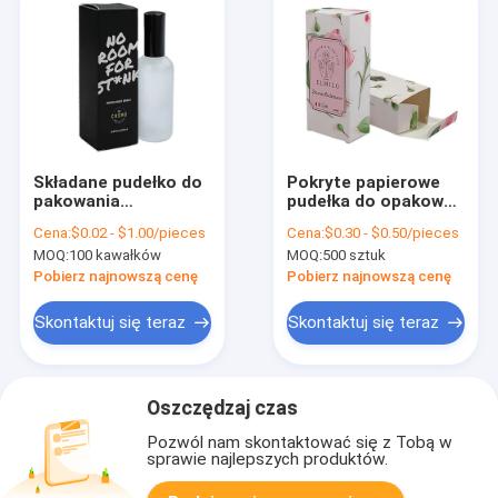
Składane pudełko do
Pokryte papierowe
pakowania
pudełka do opakowań
kosmetycznego do
kosmetycznych
Cena:
$0.02 - $1.00/pieces
Cena:
$0.30 - $0.50/pieces
pielęgnacji skóry
MOQ:
100 kawałków
MOQ:
500 sztuk
Pobierz najnowszą cenę
Pobierz najnowszą cenę
Skontaktuj się teraz
Skontaktuj się teraz
Oszczędzaj czas
Pozwól nam skontaktować się z Tobą w
sprawie najlepszych produktów.