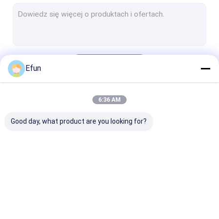
Sztywny składany pudełko
Pudełka do pakowania biżuterii
Papierowa skrzynka pocztowa
Kontyntynuj
Efun
Pudełka do pakowania kosmetyków
papierowe torby na zakupy
6:36 AM
Nasze Kategorie
Pudełko do opakowań
Good day, what product are you looking for?
Pudełka do
Pudełko
Pudełko z
pakowania
magnetyczne
szufladami
prezentów