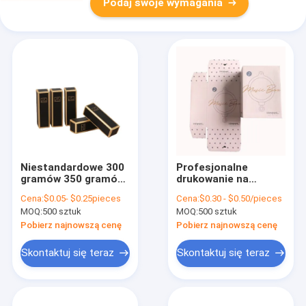
Podaj swoje wymagania
Niestandardowe 300
Profesjonalne
gramów 350 gramów
drukowanie na
Karton prosto
zamówienie kolorowe
Cena:
$0.05- $0.25pieces
Cena:
$0.30 - $0.50/pieces
bezpośredni
kartonowe
MOQ:
500 sztuk
MOQ:
500 sztuk
odwrotny Tuck
opakowania faliste
papierowy pudełko
pudełko flet pudełko
Pobierz najnowszą cenę
Pobierz najnowszą cenę
Tuck Top
tuck opakowania
prostokątny sztylet
pudełka do
Skontaktuj się teraz
Skontaktuj się teraz
ustne perfumy
pakowania
butelka opakowanie